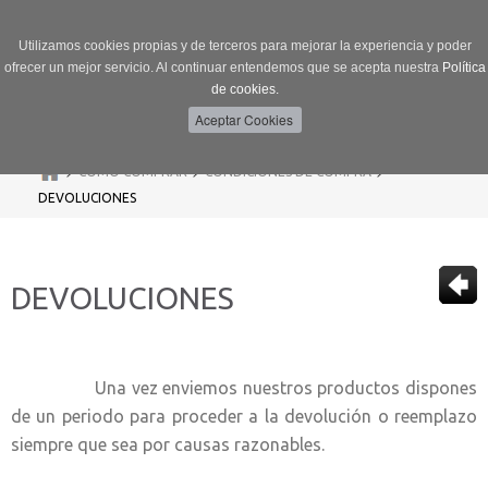
Utilizamos cookies propias y de terceros para mejorar la experiencia y poder
ofrecer un mejor servicio. Al continuar entendemos que se acepta nuestra
Política
de cookies.
Menú
Toggle
navigation
>
>
>
CÓMO COMPRAR
CONDICIONES DE COMPRA
DEVOLUCIONES
DEVOLUCIONES
Una vez enviemos nuestros productos dispones
de un periodo para proceder a la devolución o reemplazo
siempre que sea por causas razonables.