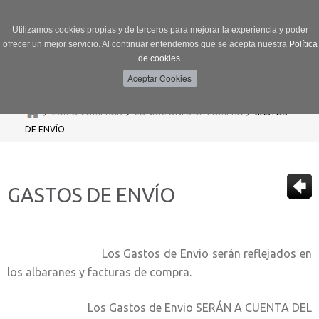
Utilizamos cookies propias y de terceros para mejorar la experiencia y poder
ofrecer un mejor servicio. Al continuar entendemos que se acepta nuestra
Política
de cookies.
Menú
Toggle
navigation
>
>
>
CÓMO COMPRAR
CONDICIONES DE COMPRA
GASTOS
DE ENVÍO
GASTOS DE ENVÍO
Los Gastos de Envio serán reflejados en
los albaranes y facturas de compra.
Los Gastos de Envio SERÁN A CUENTA DEL