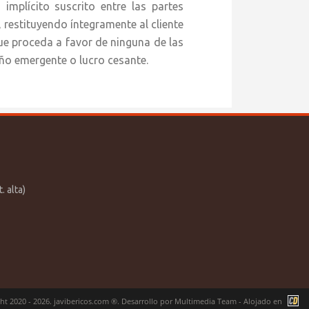
 implícito suscrito entre las partes
, restituyendo íntegramente al cliente
ue proceda a favor de ninguna de las
ño emergente o lucro cesante.
. alta)
ht 2020 - 2026. javibericos.com ®. Desarrollo por
Multimedia Team
- Alojado en