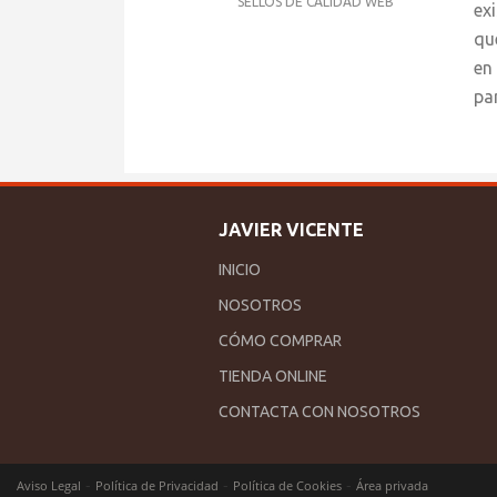
SELLOS DE CALIDAD WEB
ex
qu
en
pa
JAVIER VICENTE
INICIO
NOSOTROS
CÓMO COMPRAR
TIENDA ONLINE
CONTACTA CON NOSOTROS
-
-
-
Aviso Legal
Política de Privacidad
Política de Cookies
Área privada