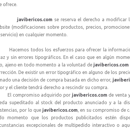
e ofrece.
avibericos.com
se reserva el derecho a modificar l
bsite (modificaciones sobre productos, precios, promocione
 servicio) en cualquier momento.
cemos todos los esfuerzos para ofrecer la información 
raz y sin errores tipográficos. En el caso que en algún mome
po, ajeno en todo momento a la voluntad de
javibericos.co
rrección. De existir un error tipográfico en alguno de los prec
mado una decisión de compra basada en dicho error,
javiber
ror y el cliente tendrá derecho a rescindir su compra.
 compromiso adquirido por
javibericos.com
de venta 
eda supeditado al stock del producto anunciado y a la dis
istencias, por lo que
javibericos.com
, en su compromiso de cal
do momento que los productos publicitados estén dispon
rcunstancias excepcionales de multipedido interactivo o aqu