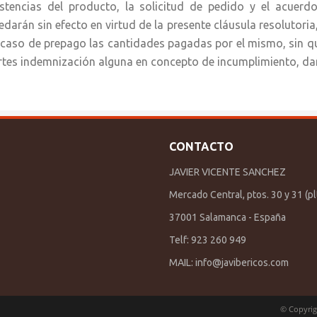
istencias del producto, la solicitud de pedido y el acuerdo
edarán sin efecto en virtud de la presente cláusula resolutoria
 caso de prepago las cantidades pagadas por el mismo, sin q
rtes indemnización alguna en concepto de incumplimiento, da
CONTACTO
JAVIER VICENTE SANCHEZ
Mercado Central, ptos. 30 y 31 (plt
37001 Salamanca - España
Telf: 923 260 949
MAIL:
info@javibericos.com
© Copyrig