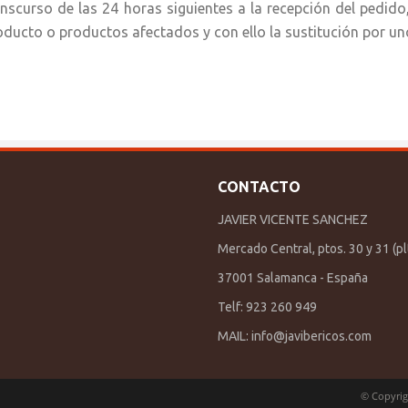
anscurso de las 24 horas siguientes a la recepción del pedido
oducto o productos afectados y con ello la sustitución por un
CONTACTO
JAVIER VICENTE SANCHEZ
Mercado Central, ptos. 30 y 31 (plt
37001 Salamanca - España
Telf: 923 260 949
MAIL:
info@javibericos.com
© Copyrig