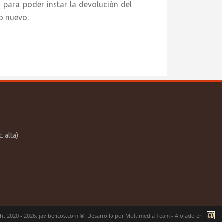
, para poder instar la devolución del
o nuevo.
. alta)
ht 2020 - 2026. javibericos.com ®. Desarrollo por
Multimedia Team
- Alojado en