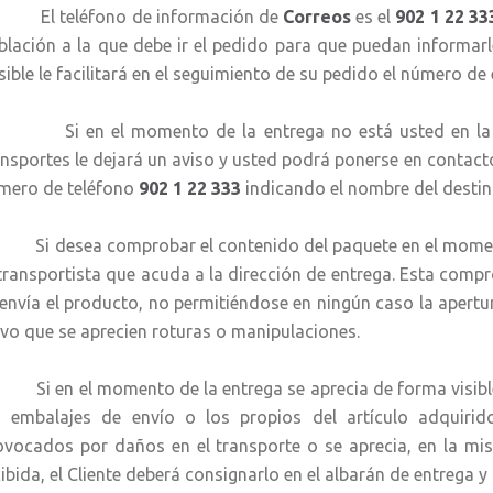
 teléfono de información de
Correos
es el
902 1 22 33
blación a la que debe ir el pedido para que puedan informar
sible le facilitará en el seguimiento de su pedido el número de 
 en el momento de la entrega no está usted en la dir
ansportes le dejará un aviso y usted podrá ponerse en contacto 
mero de teléfono
902 1 22 333
indicando el nombre del destina
 desea comprobar el contenido del paquete en el momento 
 transportista que acuda a la dirección de entrega. Esta comp
 envía el producto, no permitiéndose en ningún caso la apertu
lvo que se aprecien roturas o manipulaciones.
 en el momento de la entrega se aprecia de forma visible 
s embalajes de envío o los propios del artículo adquirid
ovocados por daños en el transporte o se aprecia, en la mi
cibida, el Cliente deberá consignarlo en el albarán de entrega 