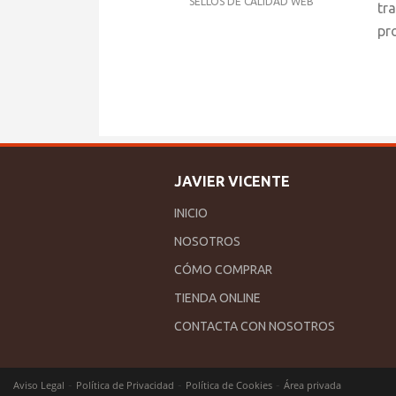
SELLOS DE CALIDAD WEB
tr
pr
JAVIER VICENTE
INICIO
NOSOTROS
CÓMO COMPRAR
TIENDA ONLINE
CONTACTA CON NOSOTROS
-
-
-
Aviso Legal
Política de Privacidad
Política de Cookies
Área privada