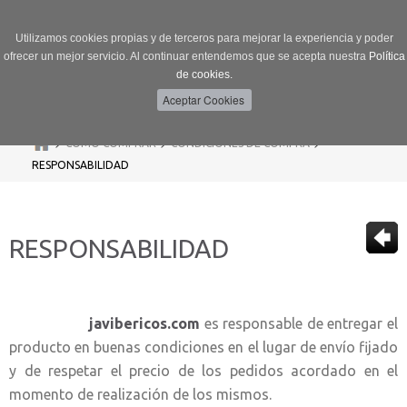
Utilizamos cookies propias y de terceros para mejorar la experiencia y poder
ofrecer un mejor servicio. Al continuar entendemos que se acepta nuestra
Política
de cookies.
Menú
Toggle
navigation
>
>
>
CÓMO COMPRAR
CONDICIONES DE COMPRA
RESPONSABILIDAD
RESPONSABILIDAD
javibericos.com
es responsable de entregar el
producto en buenas condiciones en el lugar de envío fijado
y de respetar el precio de los pedidos acordado en el
momento de realización de los mismos.