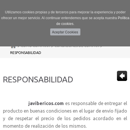
Utilizamos cookies propias y de terceros para mejorar la experiencia y poder
ofrecer un mejor servicio. Al continuar entendemos que se acepta nuestra
Política
de cookies.
Menú
Toggle
navigation
>
>
>
CÓMO COMPRAR
CONDICIONES DE COMPRA
RESPONSABILIDAD
RESPONSABILIDAD
javibericos.com
es responsable de entregar el
producto en buenas condiciones en el lugar de envío fijado
y de respetar el precio de los pedidos acordado en el
momento de realización de los mismos.