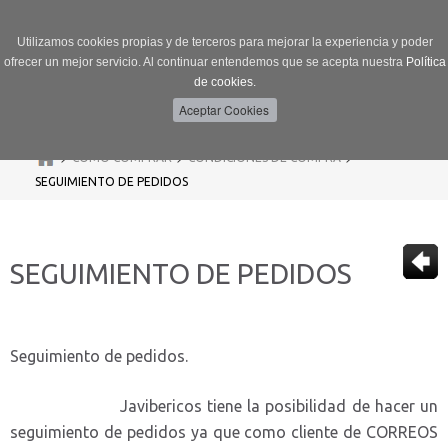
Utilizamos cookies propias y de terceros para mejorar la experiencia y poder
ofrecer un mejor servicio. Al continuar entendemos que se acepta nuestra
Política
de cookies.
Menú
Toggle
navigation
>
>
>
CÓMO COMPRAR
CONDICIONES DE COMPRA
SEGUIMIENTO DE PEDIDOS
SEGUIMIENTO DE PEDIDOS
Seguimiento de pedidos.
Javibericos tiene la posibilidad de hacer un
seguimiento de pedidos ya que como cliente de CORREOS