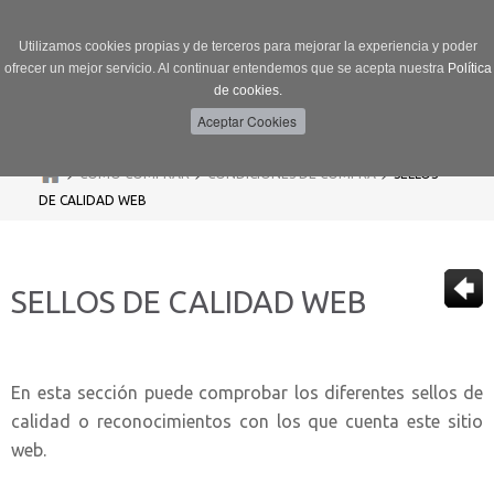
Utilizamos cookies propias y de terceros para mejorar la experiencia y poder
ofrecer un mejor servicio. Al continuar entendemos que se acepta nuestra
Política
de cookies.
Menú
Toggle
navigation
>
>
>
CÓMO COMPRAR
CONDICIONES DE COMPRA
SELLOS
DE CALIDAD WEB
SELLOS DE CALIDAD WEB
En esta sección puede comprobar los diferentes sellos de
calidad o reconocimientos con los que cuenta este sitio
web.