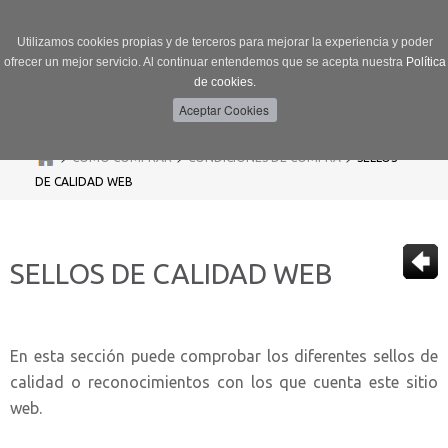
Utilizamos cookies propias y de terceros para mejorar la experiencia y poder
ofrecer un mejor servicio. Al continuar entendemos que se acepta nuestra
Política
de cookies.
Menú
Toggle
navigation
>
>
>
CÓMO COMPRAR
CONDICIONES DE COMPRA
SELLOS
DE CALIDAD WEB
SELLOS DE CALIDAD WEB
En esta sección puede comprobar los diferentes sellos de
calidad o reconocimientos con los que cuenta este sitio
web.