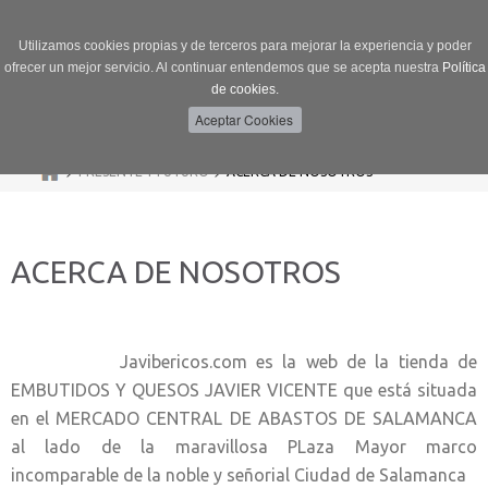
Utilizamos cookies propias y de terceros para mejorar la experiencia y poder
ofrecer un mejor servicio. Al continuar entendemos que se acepta nuestra
Política
de cookies.
Menú
Toggle
navigation
>
>
PRESENTE Y FUTURO
ACERCA DE NOSOTROS
ACERCA DE NOSOTROS
Javibericos.com es la web de la tienda de
EMBUTIDOS Y QUESOS JAVIER VICENTE que está situada
en el MERCADO CENTRAL DE ABASTOS DE SALAMANCA
al lado de la maravillosa PLaza Mayor marco
incomparable de la noble y señorial Ciudad de Salamanca