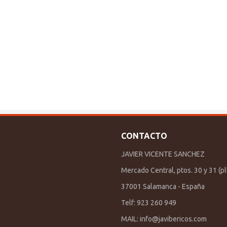
CONTACTO
JAVIER VICENTE SANCHEZ
Mercado Central, ptos. 30 y 31 (plt
37001 Salamanca - España
Telf: 923 260 949
MAIL:
info@javibericos.com