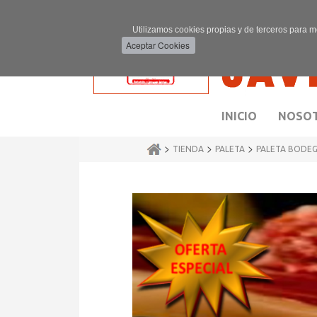
Utilizamos cookies propias y de terceros para m
INICIO
NOSO
>
>
>
TIENDA
PALETA
PALETA BODE